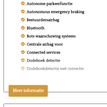
Autonome parkeerfunctie
Autonomous emergency braking
Bestuurdersairbag
Bluetooth
Bots waarschuwing systeem
Centrale airbag voor
Connected services
Dodehoek detectie
Dodehoekdetectie met correctie
Draadloze telefoonlader
Elektrisch bedienbare achterklep met sensors
Meer informatie
Elektronisch stabiliteits programma
Hoofd airbag(s) achter