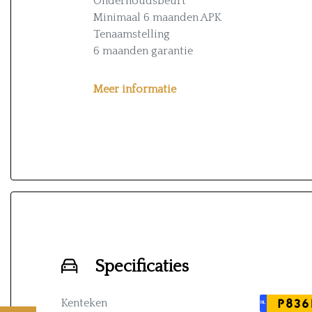
Onderhoudsbeurt*
Minimaal 6 maanden APK
Tenaamstelling
6 maanden garantie
* Exclusief banden en vervanging distribut
Meer informatie
Specificaties
Kenteken
P836
NL