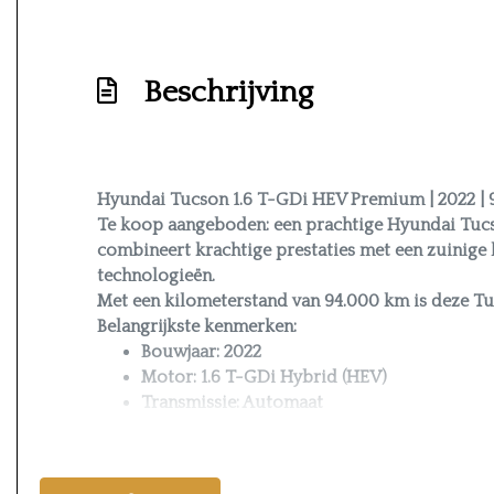
Hoofd airbag(s) voor
Keyless start
Beschrijving
Kruisend verkeer detectie
Passagiersairbag
Rijstrooksensor met correctie
Rondomzicht camera
Hyundai Tucson 1.6 T-GDi HEV Premium | 2022 | 
Te koop aangeboden: een prachtige Hyundai Tucs
Schakelpaddles
combineert krachtige prestaties met een zuinige 
Uitstap waarschuwing
technologieën.
Met een kilometerstand van 94.000 km is deze Tu
Vervolgbotsing preventie
Belangrijkste kenmerken:
Volledig digitaal instrumentenpaneel
Bouwjaar: 2022
Motor: 1.6 T-GDi Hybrid (HEV)
Zij airbag(s) voor
Transmissie: Automaat
Kilometerstand: 94.000 km
Interieur
Uitvoering: Premium
Trekhaak aanwezig
Achterbank in delen neerklapbaar