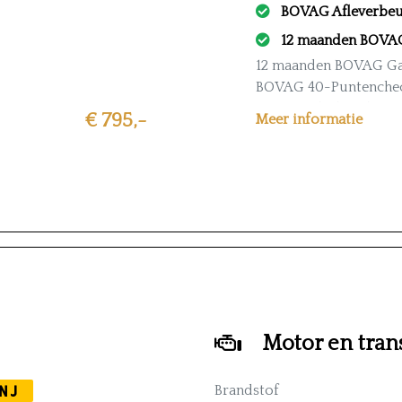
BOVAG Afleverbeu
12 maanden BOVAG
12 maanden BOVAG Ga
BOVAG 40-Puntenche
ie
100% Onderhouden
€ 795,-
Meer informatie
BOVAG Onderhoudsb
BOVAG Omruilgaranti
Heldere all-in prijs
Motor en tran
NJ
Brandstof