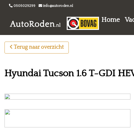
0505029299
info@autoroden.nl
Home
Va
Terug naar overzicht
Hyundai Tucson 1.6 T-GDI H