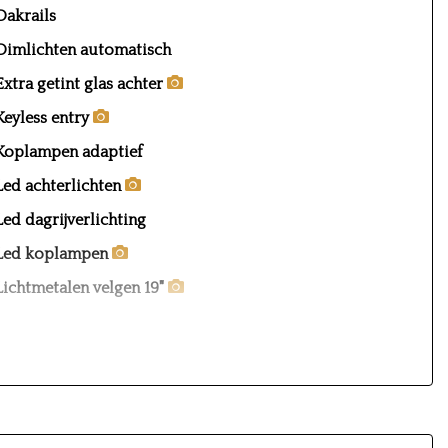
Dakrails
Dimlichten automatisch
Extra getint glas achter
Keyless entry
Koplampen adaptief
Led achterlichten
Led dagrijverlichting
Led koplampen
Lichtmetalen velgen 19"
Metaalkleur
Parkeersensor achter
Parkeersensor voor
Trekhaak met afneembare kogel