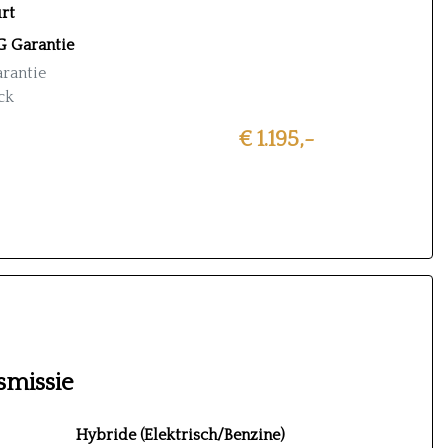
rt
 Garantie
rantie
ck
€ 1.195,-
eurt
e
smissie
Hybride (Elektrisch/Benzine)