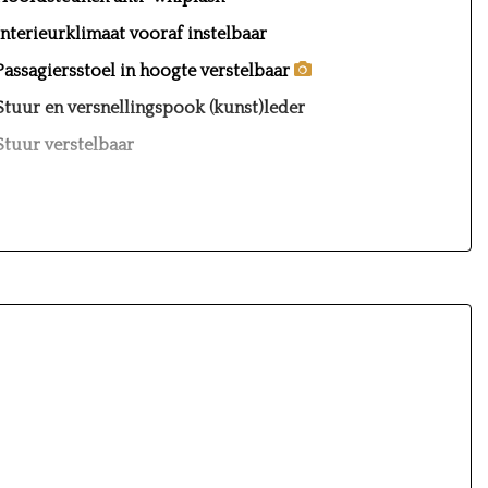
Interieurklimaat vooraf instelbaar
Passagiersstoel in hoogte verstelbaar
Stuur en versnellingspook (kunst)leder
Stuur verstelbaar
Stuurbekrachtiging
Exterieur
Achterruitverwarming
Buitenspiegels elektrisch verstel- en
verwarmbaar
Buitenspiegels in carrosseriekleur
Bumpers in carrosseriekleur
Centrale vergrendeling met afstandsbediening