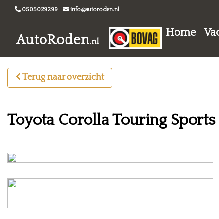
0505029299
info@autoroden.nl
Home
Va
Terug naar overzicht
Toyota Corolla Touring Sports