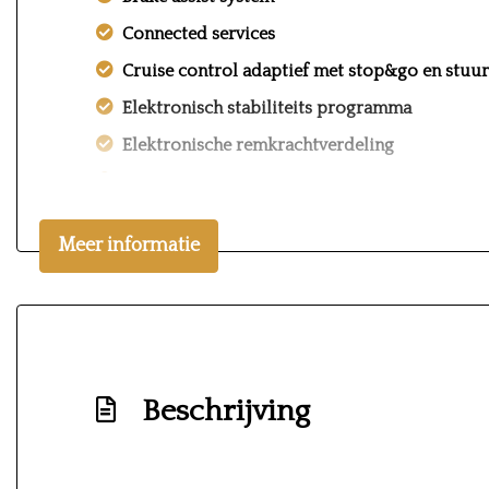
Connected services
Cruise control adaptief met stop&go en stuu
Elektronisch stabiliteits programma
Elektronische remkrachtverdeling
Hoofd airbag(s) achter
Hoofd airbag(s) voor
Meer informatie
Keyless start
Knie airbag(s)
Multimedia scherm standaard
Passagiersairbag
Beschrijving
Rijstrooksensor met correctie
Volledig digitaal instrumentenpaneel groot
Zij airbag(s) voor