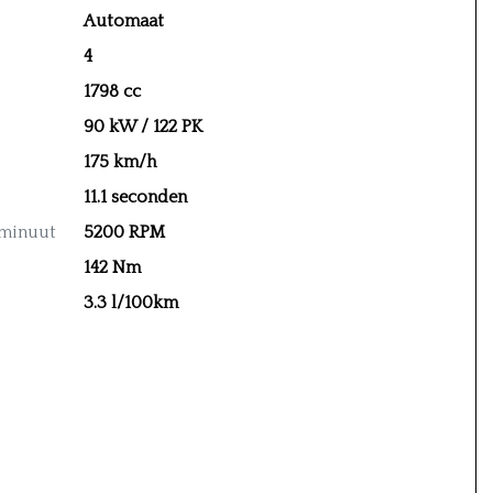
Automaat
4
1798 cc
90 kW / 122 PK
175 km/h
11.1 seconden
 minuut
5200 RPM
142 Nm
3.3 l/100km