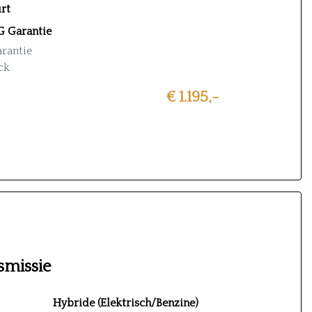
rt
 Garantie
rantie
ck
€ 1.195,-
eurt
e
smissie
Hybride (Elektrisch/Benzine)