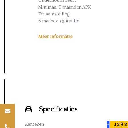
Onderhoudsbeurt*
Minimaal 6 maanden APK
Tenaamstelling
6 maanden garantie
* Exclusief banden en vervanging distribut
Meer informatie
Specificaties
Kenteken
J292
NL