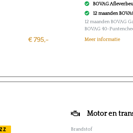
BOVAG Afleverbeu
12 maanden BOVAG
12 maanden BOVAG Ga
BOVAG 40-Puntenche
ie
100% Onderhouden
€ 795,-
Meer informatie
BOVAG Onderhoudsb
BOVAG Omruilgaranti
Heldere all-in prijs
Motor en tran
ZZ
Brandstof