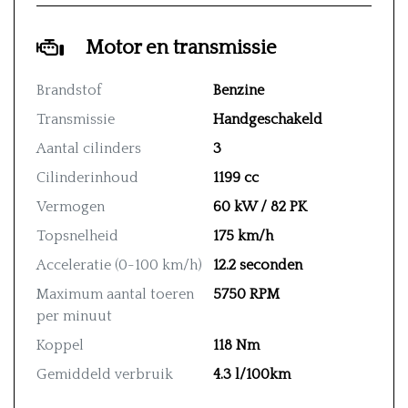
Motor en transmissie
Brandstof
Benzine
Transmissie
Handgeschakeld
Aantal cilinders
3
Cilinderinhoud
1199 cc
Vermogen
60 kW / 82 PK
Topsnelheid
175 km/h
Acceleratie (0-100 km/h)
12.2 seconden
Maximum aantal toeren
5750 RPM
per minuut
Koppel
118 Nm
Gemiddeld verbruik
4.3 l/100km