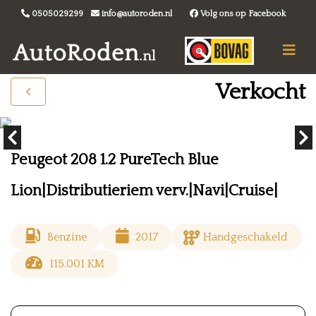
0505029299
info@autoroden.nl
Volg ons op Facebook
Verkocht
Peugeot 208 1.2 PureTech Blue
Lion|Distributieriem verv.|Navi|Cruise|
Benzine
2017
Handgeschakeld
115.001 KM