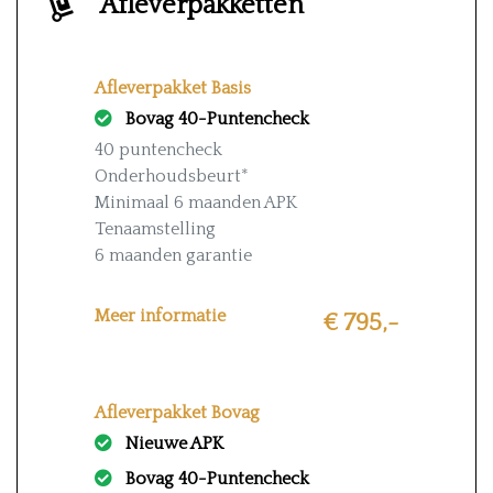
Afleverpakketten
Afleverpakket Basis
Bovag 40-Puntencheck
40 puntencheck
Onderhoudsbeurt*
Minimaal 6 maanden APK
Tenaamstelling
6 maanden garantie
* Exclusief banden en vervanging
Meer informatie
€ 795,-
distributie
Afleverpakket Bovag
Nieuwe APK
Bovag 40-Puntencheck