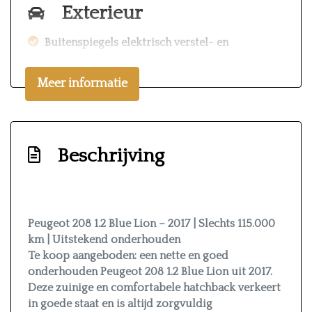
Exterieur
Buitenspiegels elektrisch verstel- en
verwarmbaar
Meer informatie
Buitenspiegels in carrosseriekleur
Centrale vergrendeling met afstandsbediening
Led achterlichten
Beschrijving
Led dagrijverlichting
Mistlampen voor
Parkeersensor achter
Peugeot 208 1.2 Blue Lion – 2017 | Slechts 115.000
Interieur
km | Uitstekend onderhouden
Te koop aangeboden: een nette en goed
Achterbank in delen neerklapbaar
onderhouden Peugeot 208 1.2 Blue Lion uit 2017.
Airco
Deze zuinige en comfortabele hatchback verkeert
in goede staat en is altijd zorgvuldig
Armsteun voor